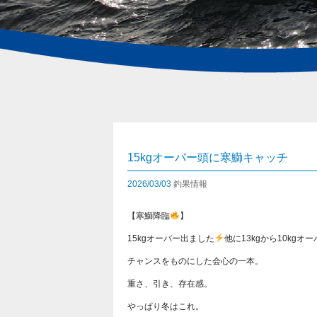
15kgオーバー頭に寒鰤キャッチ
2026/03/03
釣果情報
【寒鰤降臨
】
15kgオーバー出ました
他に13kgから10kgオ
チャンスをものにした会心の一本。
重さ、引き、存在感。
やっぱり冬はこれ。