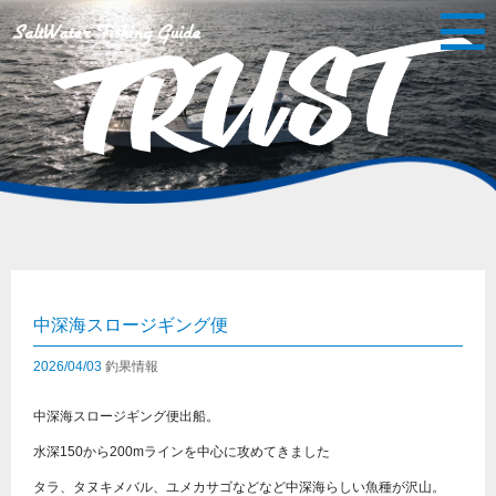
中深海スロージギング便
2026/04/03
釣果情報
中深海スロージギング便出船。
水深150から200mラインを中心に攻めてきました
タラ、タヌキメバル、ユメカサゴなどなど中深海らしい魚種が沢山。