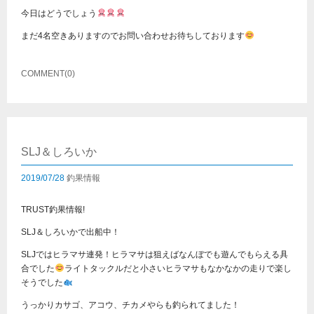
今日はどうでしょう
まだ4名空きありますのでお問い合わせお待ちしております
COMMENT(0)
SLJ＆しろいか
2019/07/28
釣果情報
TRUST釣果情報!
SLJ＆しろいかで出船中！
SLJではヒラマサ連発！ヒラマサは狙えばなんぼでも遊んでもらえる具
合でした
ライトタックルだと小さいヒラマサもなかなかの走りで楽し
そうでした
うっかりカサゴ、アコウ、チカメやらも釣られてました！