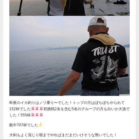
昨夜のイカ釣りはノリ乗り〜でした！トップの方はぼちぼちやられて
152杯でした
初挑戦2名を含む5名のグループの方も白いか大漁で
した！555杯
船中707杯でした
大剣もよく混じり朝までやればまだまだいけそうな勢いでした！