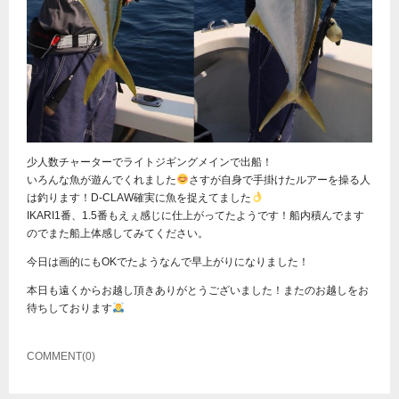
少人数チャーターでライトジギングメインで出船！
いろんな魚が遊んでくれました
さすが自身で手掛けたルアーを操る人
は釣ります！D-CLAW確実に魚を捉えてました
IKARI1番、1.5番もえぇ感じに仕上がってたようです！船内積んでます
のでまた船上体感してみてください。
今日は画的にもOKでたようなんで早上がりになりました！
本日も遠くからお越し頂きありがとうございました！またのお越しをお
待ちしております
COMMENT(0)