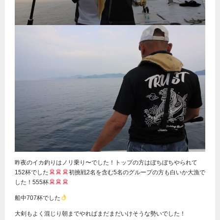
昨夜のイカ釣りはノリ乗り〜でした！トップの方はぼちぼちやられて
152杯でした
初挑戦2名を含む5名のグループの方も白いか大漁で
した！555杯
船中707杯でした
大剣もよく混じり朝までやればまだまだいけそうな勢いでした！