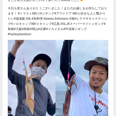
今日も皆さんありがとうございました！またのお越しをお待ちしており
ます！ #トラスト#釣り#ジギング#アウトドア #釣り好きな人と繋がり
たい#遊漁船 #魚 #魚料理 #daiwa #shimano #海#ヒラマサキャスティン
グ#ソロキャンプ#釣りキャンプ#広島 #SLJ#スーパーライトジギング#
島根#大阪#鳥取#岡山#兵庫#イカメタル#中深海ジギング
#harleydavidson